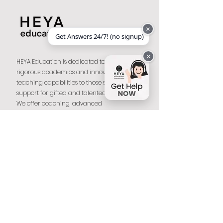
×
Get Answers 24/7! (no signup)
×
HEYA Education is dedicated to bringing
rigorous academics and innovative
teaching capabilities to those seeking
support for gifted and talented students.
We offer coaching, advanced
specialization training, and diplomas from
world-class institutions.
Full-time Program
A comprehensive educational solution,
designed to replace traditional school
or homeschooling.
Part-time Program