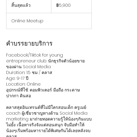
บาท
สิ้นสุดแล้ว
สิ้
฿5,900
ไทย
น
สุ
Online Meetup
ด
แ
ล้
ว
คำบรรยายบริการ
Facebook/Tiktok for young
entrepreneur club: นักธุรกิจตัวน้อยขาย
ของผ่าน Social Media
Duration: 1.5 ชม / คลาส
Age: 9-17 ปี
Location: Online
อุปกรณ์ที่ใช้: คอมพิวเตอร์ มือถือ กระดาษ
ปากกา ดินสอ
คลาสสุดอินเทรนด์ที่ไม่มีใครสอนเด็ก ครูเมย์
coach ผู้เชี่ยวชาญทางด้าน Social Media
marketing มาถ่ายทอดความรู้ให้น้องๆกันแบบ
ไม่ยั้ง เนื้อหาจริงจังแต่สอนสนุก จับมือทําให้
น้องๆเริ่มพร้อมหารายได้พิเศษกันได้เลยหลังจบ
คลาส