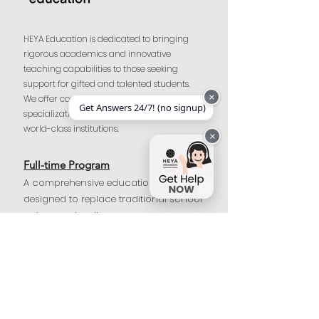
HEYA Education is dedicated to bringing
rigorous academics and innovative
teaching capabilities to those seeking
support for gifted and talented students.
×
We offer coaching, advanced
Get Answers 24/7! (no signup)
specialization training, and diplomas from
world-class institutions.
×
Full-time Program
A comprehensive educational solution,
designed to replace traditional school
or homeschooling.
Part-time Program
Whether after school or on weekends,
students can choose to learn online or
onsite, giving them the flexibility to follow