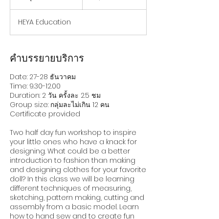
ไทย
น
สุ
HEYA Education
ด
แ
ล้
ว
คำบรรยายบริการ
Date: 27-28 ธันวาคม
Time: 9.30-12.00
Duration: 2 วัน ครั้งละ 2.5 ชม
Group size: กลุ่มละไม่เกิน 12 คน
Certificate provided
Two half day fun workshop to inspire
your little ones who have a knack for
designing. What could be a better
introduction to fashion than making
and designing clothes for your favorite
doll? In this class we will be learning
different techniques of measuring,
sketching, pattern making, cutting and
assembly from a basic model. Learn
how to hand sew and to create fun