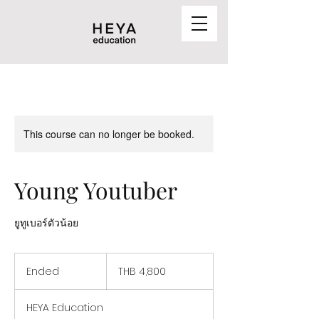
This course can no longer be booked.
Young Youtuber
ยูทูเบอร์ตัวน้อย
4,800
Thai
Ended
E
THB 4,800
baht
n
d
HEYA Education
e