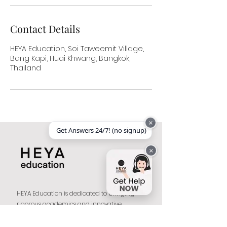
Contact Details
HEYA Education, Soi Taweemit Village,
Bang Kapi, Huai Khwang, Bangkok,
Thailand
×
Get Answers 24/7! (no signup)
×
HEYA Education is dedicated to bringing
rigorous academics and innovative
teaching capabilities to those seeking
support for gifted and talented students.